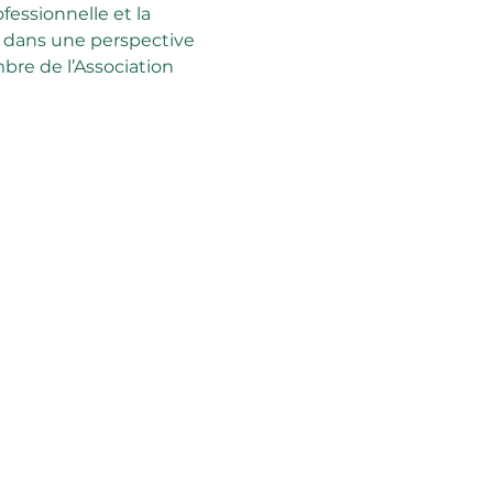
ofessionnelle et la 
é, dans une perspective 
re de l’Association 
oula
ember of