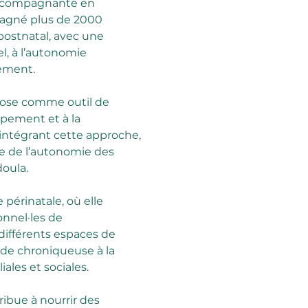
 accompagnante en 
mpagné plus de 2000 
 postnatal, avec une 
l, à l’autonomie 
nement.
pnose comme outil de 
ppement et à la 
ntégrant cette approche, 
 de l’autonomie des 
doula.
 périnatale, où elle 
onnel·les de 
ifférents espaces de 
 de chroniqueuse à la 
iales et sociales.
ribue à nourrir des 