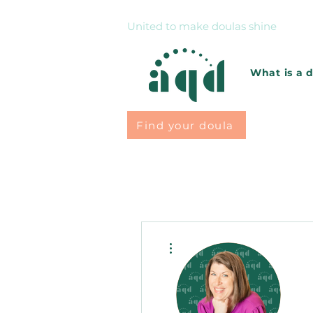
United to make doulas shine
What is a 
Find your doula
More actions