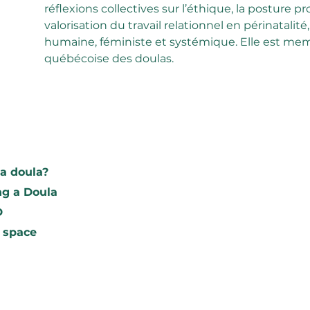
réflexions collectives sur l’éthique, la posture pr
valorisation du travail relationnel en périnatalit
humaine, féministe et systémique. Elle est memb
québécoise des doulas.
Find your d
a doula?
To research
g a Doula
Become a m
D
 space
the AQD
Join us