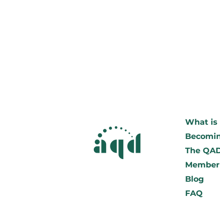
What is 
Becomin
The QA
Member
Blog
FAQ