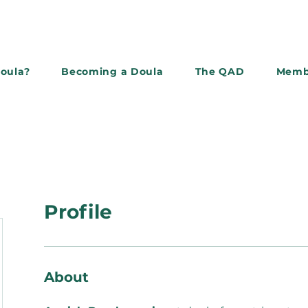
doula?
Becoming a Doula
The QAD
Memb
Subscribe to the newslette
Profile
About