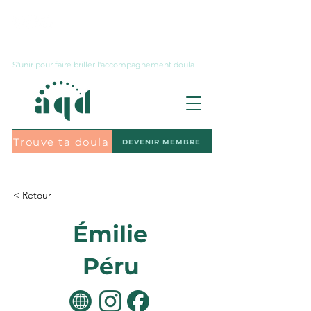
Nous joindre
S'unir pour faire briller l'accompagnement doula
Trouve ta doula
DEVENIR MEMBRE
S'abonner à l'infolettre
< Retour
Émilie
Péru