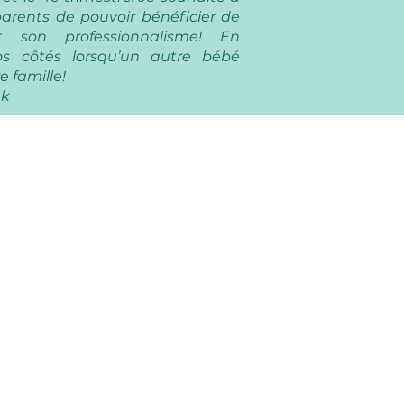
parents de pouvoir bénéficier de
 son professionnalisme! En
os côtés lorsqu’un autre bébé
e famille!
nk
ula
mbre de