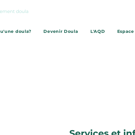
gnement doula
qu'une doula?
Devenir Doula
L'AQD
Espace
S'abonner à l'infolettr
Services et in