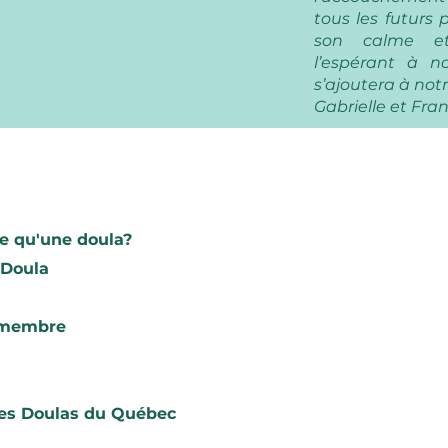
tous les futurs 
son calme et
l’espérant à n
s’ajoutera à notr
Gabrielle et Fra
Trouve ta do
e qu'une doula?
Rechercher
 Doula
Devenez me
 membre
l’AQD
Joignez-nous
des Doulas du Québec