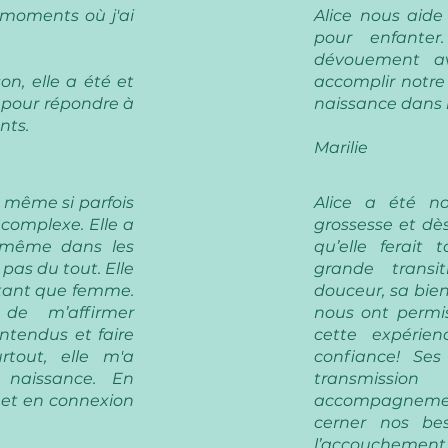
 moments où j'ai
Alice nous aide 
pour enfanter
dévouement a
n, elle a été et
accomplir notre
 pour répondre à
naissance dans l
nts.
Marilie
e même si parfois
Alice a été n
, complexe. Elle a
grossesse et dès
, même dans les
qu’elle ferait 
pas du tout. Elle
grande transi
 tant que femme.
douceur, sa bien
de m’affirmer
nous ont permis
ntendus et faire
cette expérie
rtout, elle m'a
confiance! Ses
e naissance. En
transmission
 et en connexion
accompagnemen
cerner nos bes
l’accouchement e