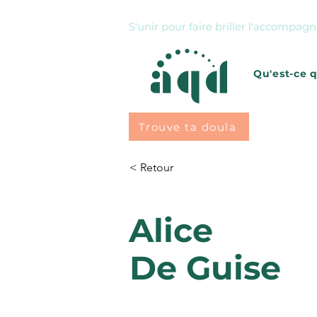
S'unir pour faire briller l'accompa
Qu'est-ce 
Trouve ta doula
< Retour
Alice
De Guise