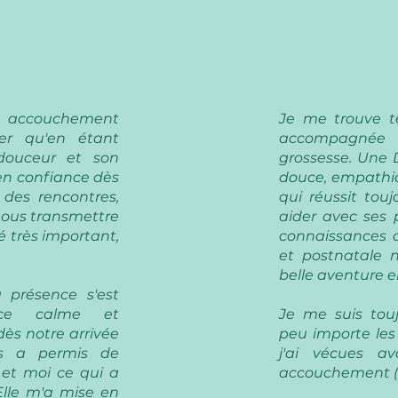
 accouchement
Je me trouve t
er qu'en étant
accompagnée 
douceur et son
grossesse. Une
 en confiance dès
douce, empathiq
 des rencontres,
qui réussit tou
 nous transmettre
aider avec ses p
é très important,
connaissances c
et postnatale 
belle aventure e
 présence s'est
ance calme et
Je me suis touj
dès notre arrivée
peu importe les
us a permis de
j'ai vécues a
 et moi ce qui a
accouchement (b
lle m'a mise en