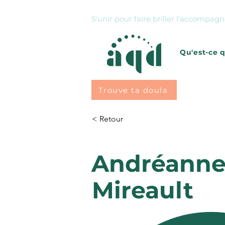
S'unir pour faire briller l'accompa
Qu'est-ce 
Trouve ta doula
< Retour
Andréann
Mireault