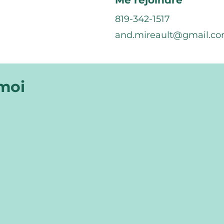
Me rejoindre
819-342-1517
and.mireault@gmail.c
 moi