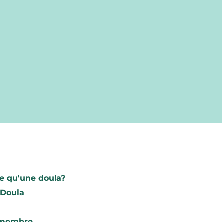
Trouve ta do
e qu'une doula?
Rechercher
 Doula
Devenez me
 membre