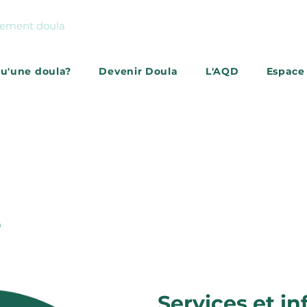
gnement doula
qu'une doula?
Devenir Doula
L'AQD
Espace
S'abonner à l'infolettr
e
Services et in