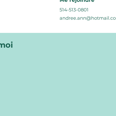
Me rejoindre
514-513-0801
andree.ann@hotmail.c
 moi