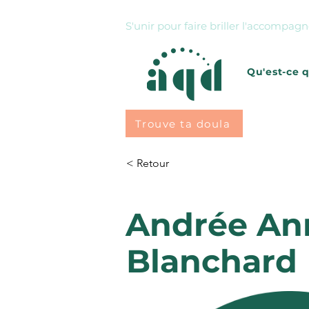
S'unir pour faire briller l'accompa
Qu'est-ce 
Trouve ta doula
< Retour
Andrée An
Blanchard