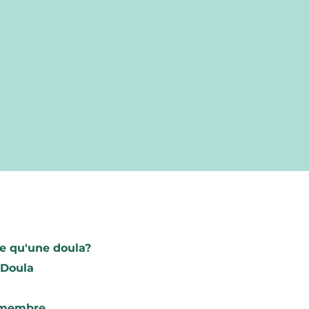
Trouve ta do
e qu'une doula?
Rechercher
 Doula
Devenez me
 membre