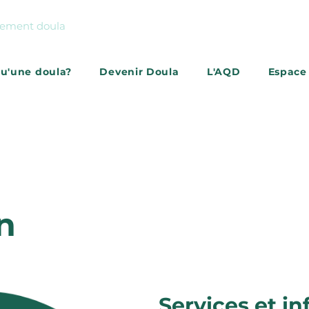
gnement doula
qu'une doula?
Devenir Doula
L'AQD
Espace
S'abonner à l'infolettr
n
Services et in