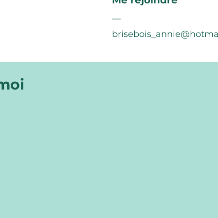
Me rejoindre
—
brisebois_annie@hotma
 moi