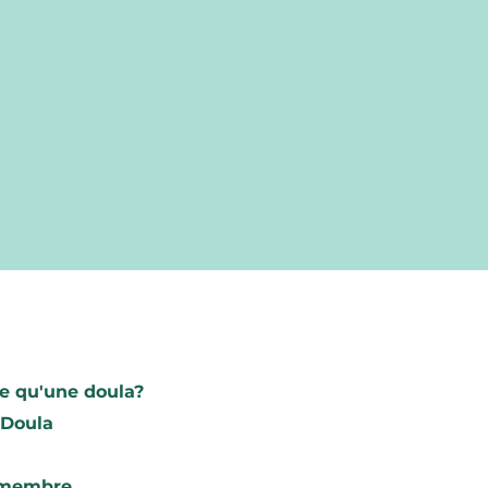
Trouve ta do
e qu'une doula?
Rechercher
 Doula
Devenez me
 membre