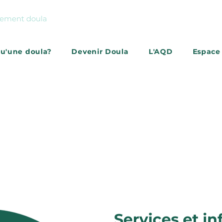
gnement doula
qu'une doula?
Devenir Doula
L'AQD
Espace
S'abonner à l'infolettr
Services et in