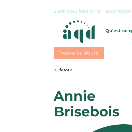
S'unir pour faire briller l'accompa
Qu'est-ce 
Trouve ta doula
< Retour
Annie
Brisebois