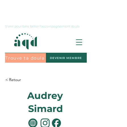
Nous joindre
S'unir pour faire briller l'accompagnement doula
Trouve ta doula
DEVENIR MEMBRE
S'abonner à l'infolettre
< Retour
Audrey
Simard