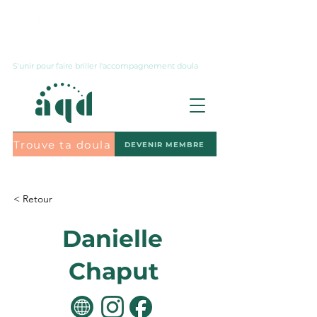
Nous joindre
S'unir pour faire briller l'accompagnement doula
Trouve ta doula
DEVENIR MEMBRE
S'abonner à l'infolettre
< Retour
Danielle
Chaput