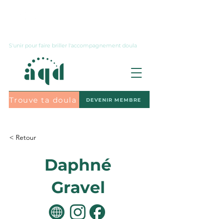
Nous joindre
S'unir pour faire briller l'accompagnement doula
Trouve ta doula
DEVENIR MEMBRE
S'abonner à l'infolettre
< Retour
Daphné
Gravel