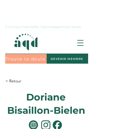
Nous joindre
S'unir pour faire briller l'accompagnement doula
Trouve ta doula
DEVENIR MEMBRE
S'abonner à l'infolettre
< Retour
Doriane
Bisaillon-Bielen