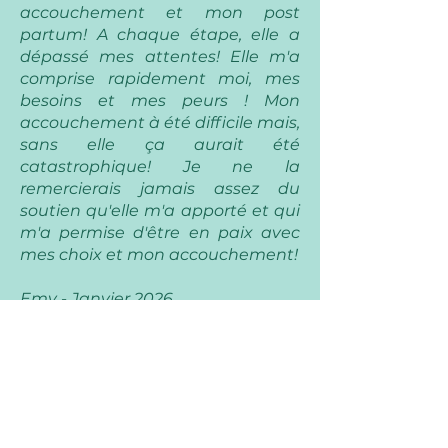
accouchement et mon post
partum! A chaque étape, elle a
dépassé mes attentes! Elle m'a
comprise rapidement moi, mes
besoins et mes peurs ! Mon
accouchement à été difficile mais,
sans elle ça aurait été
catastrophique! Je ne la
remercierais jamais assez du
soutien qu'elle m'a apporté et qui
m'a permise d'être en paix avec
mes choix et mon accouchement!
Emy - Janvier 2026
Nous avons eu 2 rencontres en
périnatalité avec Doriane. Doriane
est passionnée de son sujet et
explique parfaitement les