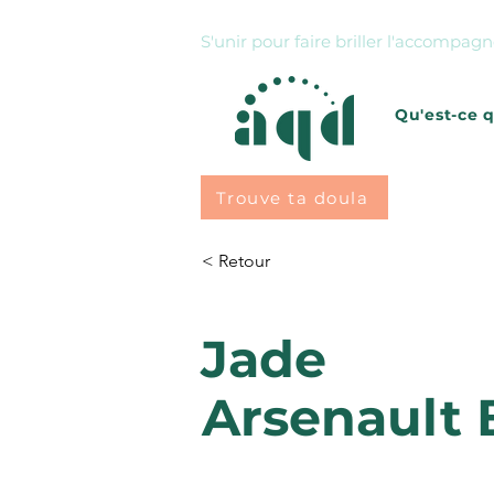
S'unir pour faire briller l'accompa
Qu'est-ce 
Trouve ta doula
< Retour
Jade
Arsenault