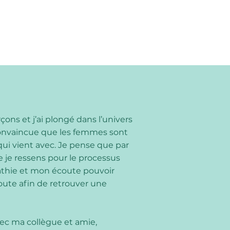
ns et j’ai plongé dans l’univers
 convaincue que les femmes sont
qui vient avec. Je pense que par
 je ressens pour le processus
athie et mon écoute pouvoir
route afin de retrouver une
vec ma collègue et amie,