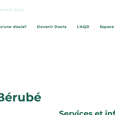
gnement doula
qu'une doula?
Devenir Doula
L'AQD
Espace
S'abonner à l'infolettr
 Bérubé
Services et in