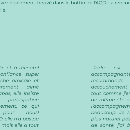
ez également trouvé dans le bottin de l'AQD. La renco
le.
ée et à l’écoute!
''Jade est 
onfiance super
accompagna
oche amicale et
recommande
lièrement aimé
accouchement q
pas, elle insiste
tout comme j’en
articipation
de même été un
chement, ce qui
l’accompagneme
 pour nous!
beaucoup. Je s
 elle n’a pas pu
plus naturel po
 mais elle a tout
de santé, j’ai 