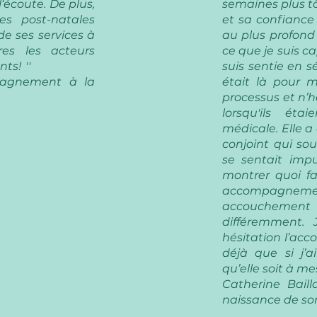
‘écoute. De plus,
semaines plus tô
es post-natales
et sa confiance
e ses services à
au plus profond
res les acteurs
ce que je suis ca
ts! ''
suis sentie en s
pagnement à la
était là pour 
processus et n’h
lorsqu'ils éta
médicale. Elle a
conjoint qui sou
se sentait impu
montrer quoi fa
accompagne
accouchement 
différemment.
hésitation l’ac
déjà que si j’
qu’elle soit à mes
Catherine Bail
naissance de so