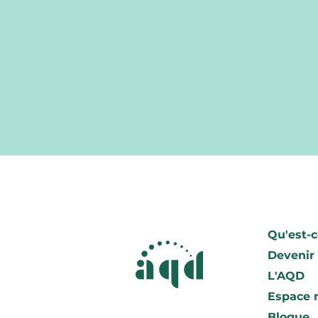
Qu'est-c
Devenir
L'AQD
Espace
Blogue