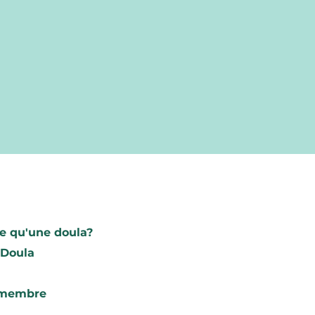
Trouve ta do
e qu'une doula?
Rechercher
 Doula
Devenez me
 membre
l’AQD