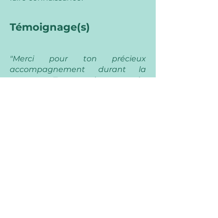
Témoignage(s)
"Merci pour ton précieux
accompagnement durant la
grossesse. Tu as eu des mots très
justes pour nous guider et nous
rassurer. Le jour de
l'accouchement, tes mains de fée
et chacune des attentions que tu
nous as apportées nous ont fait
énormément de bien. Cette
aventure restera un des moments
les plus importants de notre vie.
Merci d'avoir été à nos côtés."
Emmanuelle