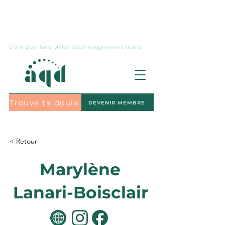
Nous joindre
S'unir pour faire briller l'accompagnement doula
Trouve ta doula
DEVENIR MEMBRE
S'abonner à l'infolettre
< Retour
Marylène
Lanari-Boisclair