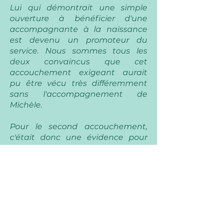
Lui qui démontrait une simple
ouverture à bénéficier d'une
accompagnante à la naissance
est devenu un promoteur du
service. Nous sommes tous les
deux convaincus que cet
accouchement exigeant aurait
pu être vécu très différemment
sans l'accompagnement de
Michèle.
Pour le second accouchement,
c'était donc une évidence pour
nous que sa présence était
souhaitée tellement nous avions
apprécié l'expérience. Sa
confiance, ses conseils bien
placés, son assistance physique et
son expérience nous ont permis
d'apprécier toutes les étapes un