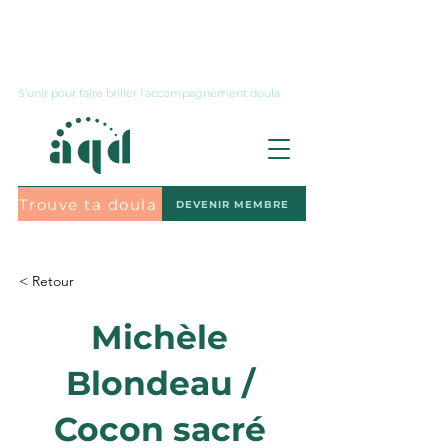
Nous joindre
S'unir pour faire briller l'accompagnement doula
Trouve ta doula
DEVENIR MEMBRE
S'abonner à l'infolettre
< Retour
Michèle
Blondeau /
Cocon sacré