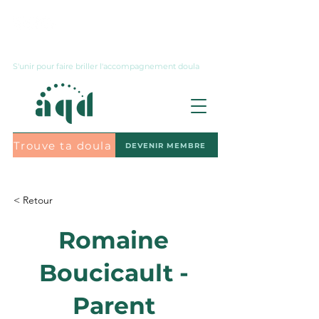
Nous joindre
S'unir pour faire briller l'accompagnement doula
Trouve ta doula
DEVENIR MEMBRE
S'abonner à l'infolettre
< Retour
Romaine
Boucicault -
Parent