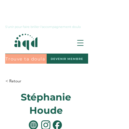
Nous joindre
S'unir pour faire briller l'accompagnement doula
Trouve ta doula
DEVENIR MEMBRE
S'abonner à l'infolettre
< Retour
Stéphanie
Houde