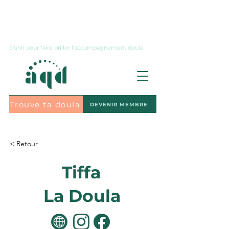
Nous joindre
S'unir pour faire briller l'accompagnement doula
Trouve ta doula
DEVENIR MEMBRE
S'abonner à l'infolettre
< Retour
Tiffa
La Doula