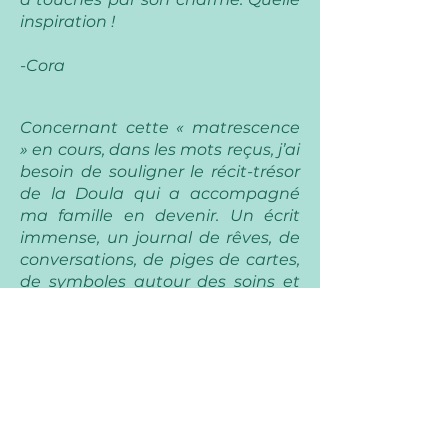
inspiration !
-Cora
Concernant cette « matrescence
» en cours, dans les mots reçus, j’ai
besoin de souligner le récit-trésor
de la Doula qui a accompagné
ma famille en devenir. Un écrit
immense, un journal de rêves, de
conversations, de piges de cartes,
de symboles autour des soins et
des étapes vécus dans le temps
de l’accompagnement. Et que
dire du récit d’accouchement!
Quelle chance d’avoir cette
archive. Quelle récolte en or pour
cet Être qui grandira en ayant
accès à cette part de son histoire