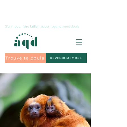
Nous joindre
S'unir pour faire briller l'accompagnement doula
Trouve ta doula
DEVENIR MEMBRE
S'abonner à l'infolettre