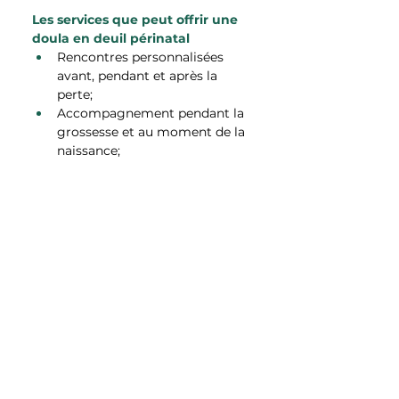
Les services que peut offrir une 
doula en deuil périnatal
Rencontres personnalisées 
avant, pendant et après la 
perte;
Accompagnement pendant la 
grossesse et au moment de la 
naissance;
Soutien dans les démarches 
administratives et légales liées 
au décès;
Aide à la création de rituels et 
mémoriels;
Accompagnement postnatal 
adapté;
...