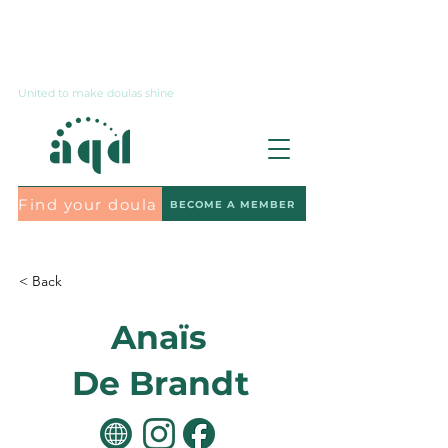
Contact us
United to make doulas shine
Find your doula
BECOME A MEMBER
Subscribe to the newsletter
< Back
Anaïs
De Brandt