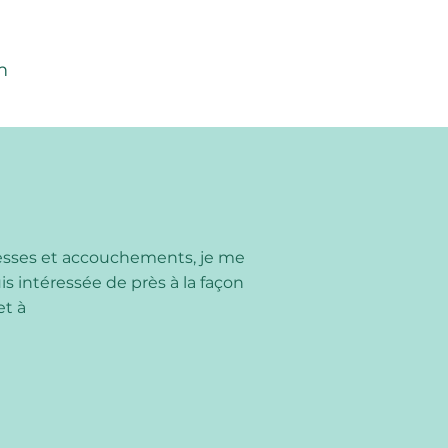
m
ssesses et accouchements, je me
s intéressée de près à la façon
et à