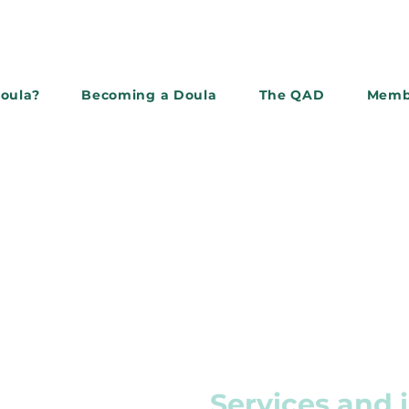
doula?
Becoming a Doula
The QAD
Memb
Subscribe to the newslette
Services and 