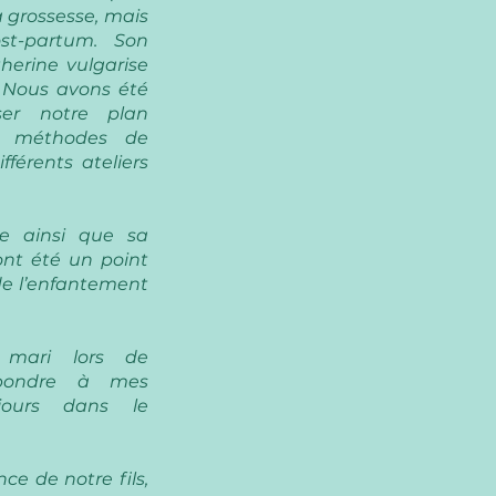
a grossesse, mais
st-partum. Son
therine vulgarise
. Nous avons été
ser notre plan
es méthodes de
fférents ateliers
te ainsi que sa
ont été un point
 de l’enfantement
 mari lors de
épondre à mes
jours dans le
ce de notre fils,