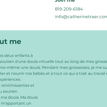
Join me
819-209-6184
info@catherinetraer.co
out me
es deux enfants à
u soutien d'une doula virtuelle tout au long de mes gro
r moi-même une doula. Pendant mes grossesses, je me sui
er et nourrir nos bébés et à tout ce qui a trait au travail 
expériences
enrichissantes et
au soutien
e ma doula. Ma doula
, m'apportant un