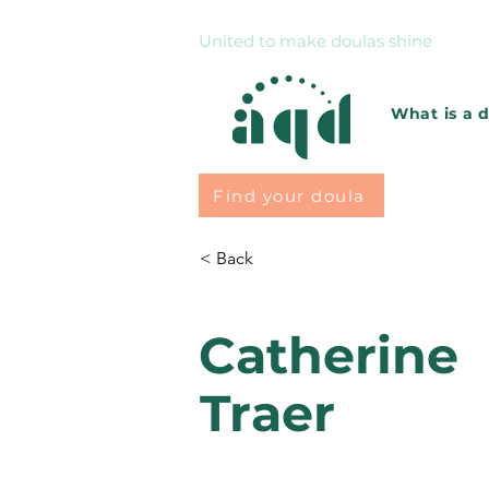
United to make doulas shine
What is a 
Find your doula
< Back
Catherine
Traer