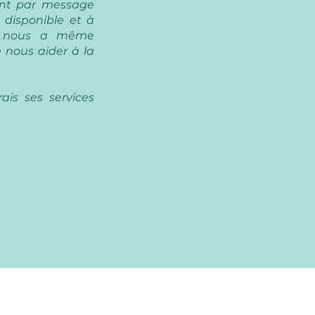
ant par message
t disponible et à
le nous a même
 nous aider à la
ais ses services