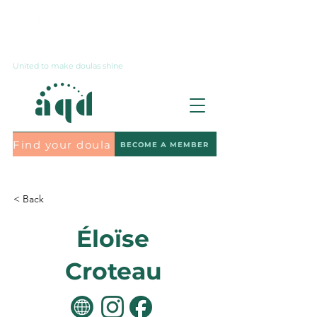
Contact us
United to make doulas shine
Find your doula
BECOME A MEMBER
Subscribe to the newsletter
< Back
Éloïse
Croteau