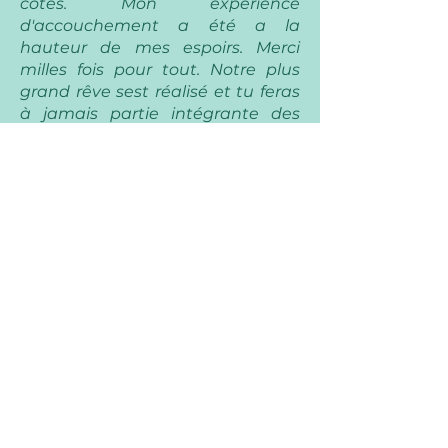
côtés. Mon expérience
d'accouchement a été a la
hauteur de mes espoirs. Merci
milles fois pour tout. Notre plus
grand rêve sest réalisé et tu feras
à jamais partie intégrante des
souvenirs positifs et mémorables
Une doula exceptionnelle ! Pour
mon premier accouchement, j'ai
choisi d'être accompagnée tout
au long de ma grossesse par
Éloïse, et je recommencerais sans
aucune hésitation.
Grâce à toi, j'ai bénéficié d'un suivi
de grossesse rassurant. Ta
présence a été indispensable le
jour J et m'a permis de vivre un
accouchement tout en douceur.
Je ne me serais pas vue traverser