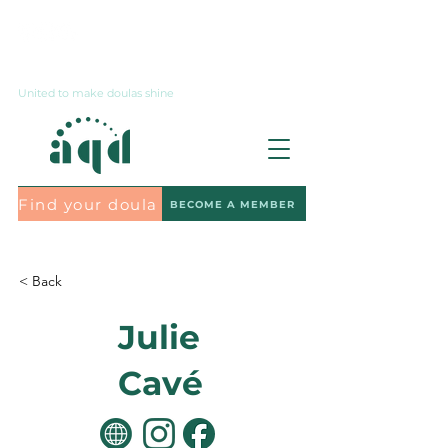
Contact us
United to make doulas shine
Find your doula
BECOME A MEMBER
Subscribe to the newsletter
< Back
Julie
Cavé