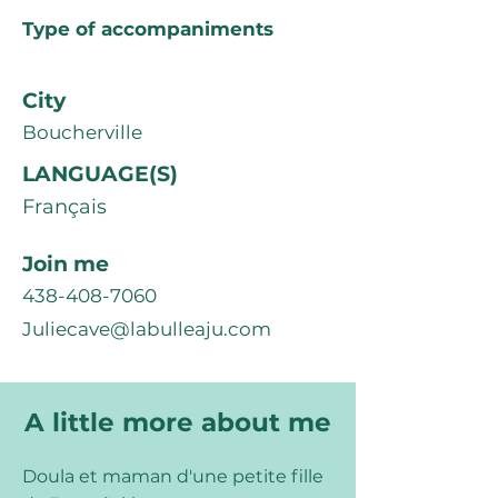
Type of accompaniments
City
Boucherville
LANGUAGE(S)
Français
Join me
438-408-7060
Juliecave@labulleaju.com
A little more about me
Doula et maman d'une petite fille