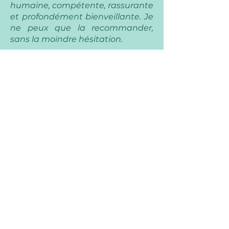
humaine, compétente, rassurante
et profondément bienveillante. Je
ne peux que la recommander,
sans la moindre hésitation.
Merci beaucoup Julie ️"
"Nous avons été accompagnés
par Julie pour la grossesse et la
naissance de notre fille cet été.
En prénatal, ses conseils, ses
explications et sa disponibilité ont
été d'un très grand soutien pour
vivre sereinement la grossesse.
Quant au jour de l'accouchement,
la présence de Julie a été plus que
bénéfique, et ce pour les deux
parents. Son calme, sa patience,
ses mots et son support ont été
d'une aide si précieuse. Nous