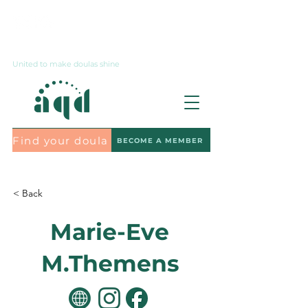
Contact us
United to make doulas shine
Find your doula
BECOME A MEMBER
Subscribe to the newsletter
< Back
Marie-Eve
M.Themens