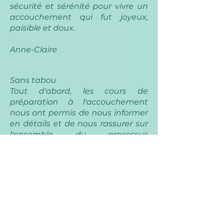
sécurité et sérénité pour vivre un
accouchement qui fut joyeux,
paisible et doux.
Anne-Claire
Sans tabou
Tout d'abord, les cours de
préparation à l'accouchement
nous ont permis de nous informer
en détails et de nous rassurer sur
l'ensemble du processus
d'accouchement, le tout dans la
transparence et sans aucun
tabou.
Kairne
Énergie positive