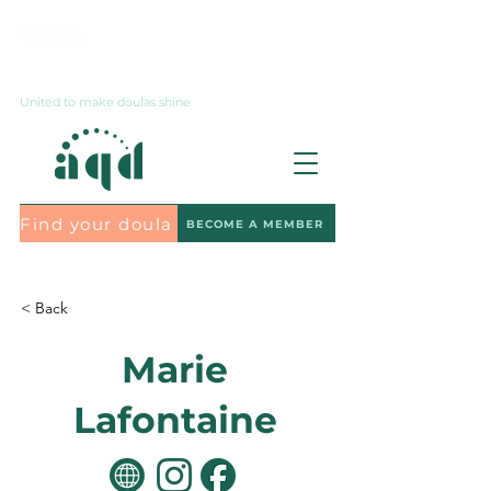
Contact us
United to make doulas shine
Find your doula
BECOME A MEMBER
Subscribe to the newsletter
< Back
Marie
Lafontaine