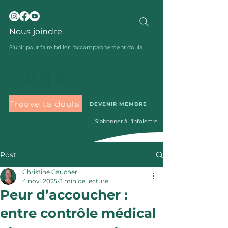
Nous joindre
S'unir pour faire briller l'accompagnement doula
Trouve ta doula
DEVENIR MEMBRE
S'abonner à l'infolettre
Post
Christine Gaucher
4 nov. 2025
3 min de lecture
Peur d’accoucher :
entre contrôle médical