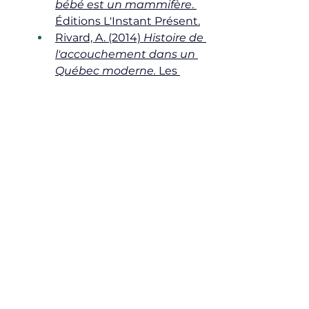
bébé est un mammifère
. 
Éditions L'Instant Présent.
Rivard, A. (2014) 
Histoire de 
l'accouchement dans un 
Québec moderne.
 Les 
éditions du remue-ménage
St-Amant, Stéphanie. (2013) « 
Déconstruire 
l'accouchement : 
épistémologie de la 
naissance, entre expérience 
féminine, phénomène 
biologique et praxis 
technomédicale ». Thèse. 
Doctorat en sémiologie. 
Université du Québec à 
Montréal
Dick-Read, 
G.(2013) 
Childbirth 
without Fear: The Principles 